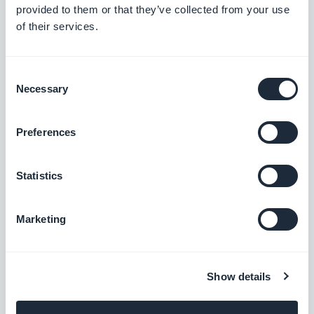
provided to them or that they’ve collected from your use
of their services.
Adicione os URLs da imagem ou preencha o
Consent
novo URL da imagem que deseja substituir
Necessary
Selection
(para produto ou variante)
Você está pronto para importar facilmente um
Preferences
número ilimitado de produtos e suas imagens,
com um clique, de um único arquivo .csv.
Statistics
Marketing
Show details