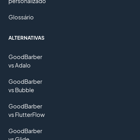
personalizado
Glossário
ALTERNATIVAS
GoodBarber
vs Adalo
GoodBarber
vs Bubble
GoodBarber
vs FlutterFlow
GoodBarber
vs Glide