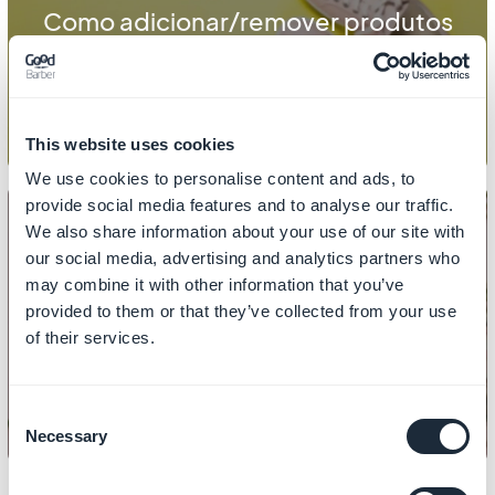
Como adicionar/remover produtos
de uma coleção
This website uses cookies
We use cookies to personalise content and ads, to
provide social media features and to analyse our traffic.
We also share information about your use of our site with
our social media, advertising and analytics partners who
COLEÇÕES
may combine it with other information that you’ve
Como adicionar uma coleção no
provided to them or that they’ve collected from your use
of their services.
menu
Consent
Necessary
Selection