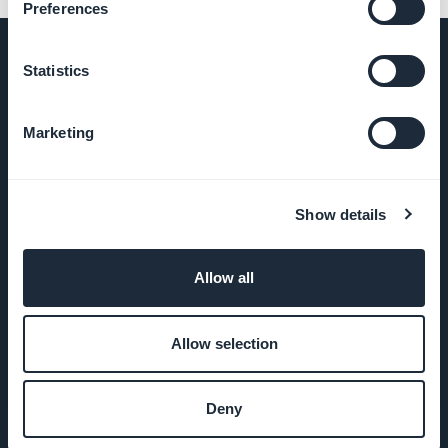
Preferences
Statistics
EMPRESA
Marketing
Sobre nós
Show details
Suporte
incrível
Allow all
DNA da
GoodBarber
Allow selection
Startup
Deny
Studio