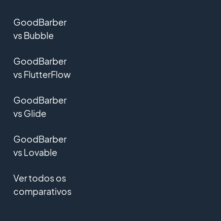
GoodBarber
vs Bubble
GoodBarber
vs FlutterFlow
GoodBarber
vs Glide
GoodBarber
vs Lovable
Ver todos os
comparativos