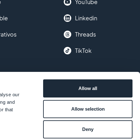
e
YouTube
ble
Linkedin
ativos
Threads
TikTok
Allow all
alyse our
ing and
Allow selection
r that
Deny