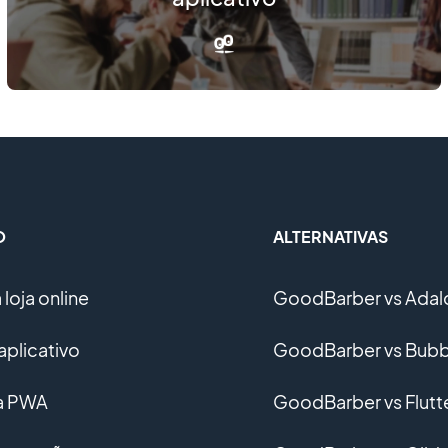
O
ALTERNATIVAS
loja online
GoodBarber vs Adal
aplicativo
GoodBarber vs Bubb
ma PWA
GoodBarber vs Flutt