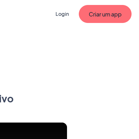
Criar um app
Login
ivo