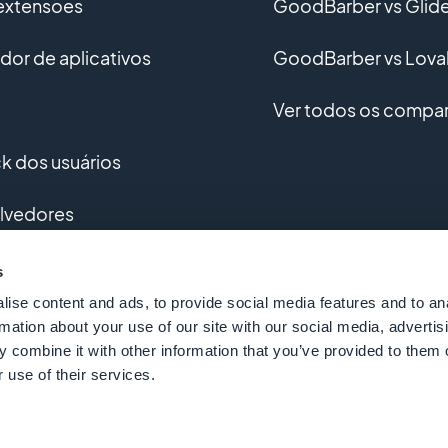
 extensões
GoodBarber vs Glid
or de aplicativos
GoodBarber vs Lova
Ver todos os compar
 dos usuários
lvedores
vimento personalizado
s
ise content and ads, to provide social media features and to an
o
rmation about your use of our site with our social media, advertis
 combine it with other information that you’ve provided to them o
 use of their services.