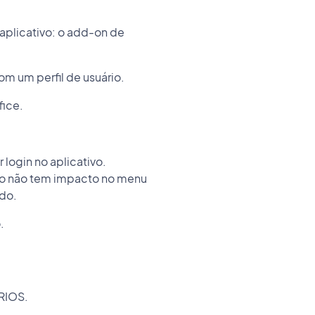
aplicativo: o add-on de
om um perfil de usuário.
fice.
 login no aplicativo.
sso não tem impacto no menu
údo.
.
RIOS.