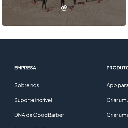
EMPRESA
PRODUT
Sobre nós
App para 
Suporte incrível
Criar um 
DNA da GoodBarber
Criar u