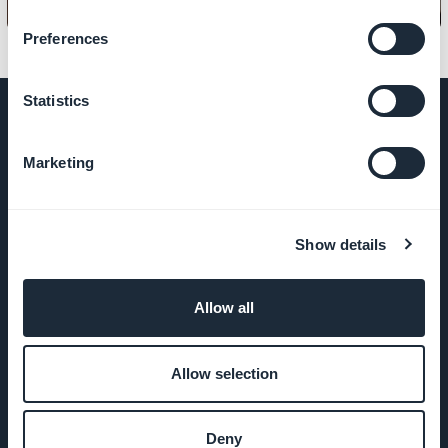
Preferences
Statistics
Marketing
EMPRESA
Sobre nós
Show details
Suporte
Allow all
incrível
DNA da
Allow selection
GoodBarber
Deny