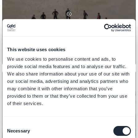
RECURSOS DE USUÁRIO
Como criar grupos de usuários
This website uses cookies
We use cookies to personalise content and ads, to
provide social media features and to analyse our traffic.
We also share information about your use of our site with
our social media, advertising and analytics partners who
may combine it with other information that you’ve
provided to them or that they’ve collected from your use
RECURSOS DE USUÁRIO
of their services.
Como adicionar um chat no seu
aplicativo
Consent
Necessary
Selection