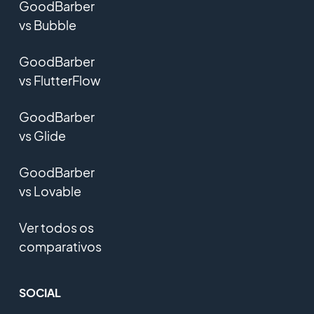
GoodBarber
vs Bubble
GoodBarber
vs FlutterFlow
GoodBarber
vs Glide
GoodBarber
vs Lovable
Ver todos os
comparativos
SOCIAL