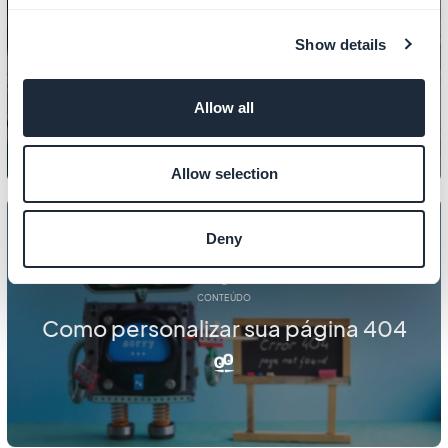
CONTEÚDO
Como gerenciar arquivos PDF em
Show details
seu aplicativo movel
Allow all
Allow selection
Deny
CONTEÚDO
Como personalizar sua página 404