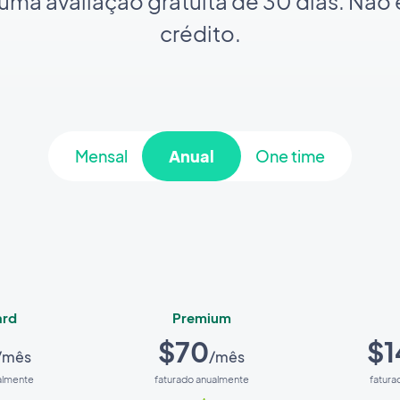
a avaliação gratuita de 30 dias. Não 
crédito.
Mensal
Anual
One time
ard
Premium
$70
$1
/mês
/mês
almente
faturado anualmente
fatura