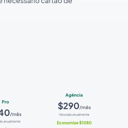
é necessário cartão de
Agência
Pro
$290
/mês
40
/mês
faturado anualmente
do anualmente
Economize $1080