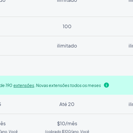
100
ilimitado
i
 de 190
extensões
. Novas extensões todos os meses
5
Até 20
i
ês
$10/mês
/ano. Você
(cobrado $100/ano. Você