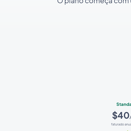
O plano começa com um
Stand
$40
faturado anu