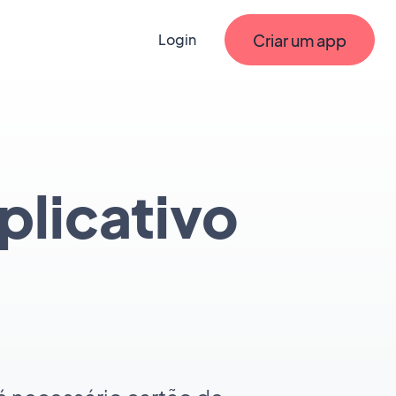
Criar um app
Login
plicativo