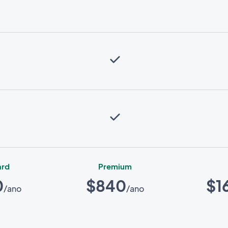
ard
Premium
0
$840
$1
/ano
/ano