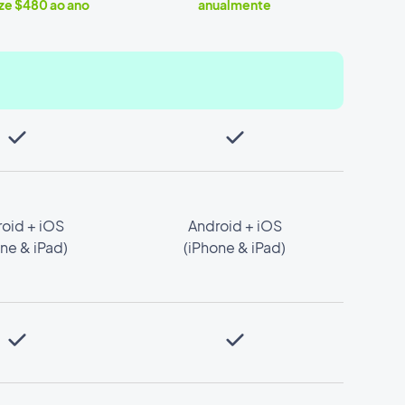
e $480 ao ano
anualmente
oid + iOS
Android + iOS
ne & iPad)
(iPhone & iPad)