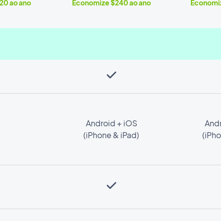
20 ao ano
Economize $240 ao ano
Economiz
Android + iOS
Andr
(iPhone & iPad)
(iPho