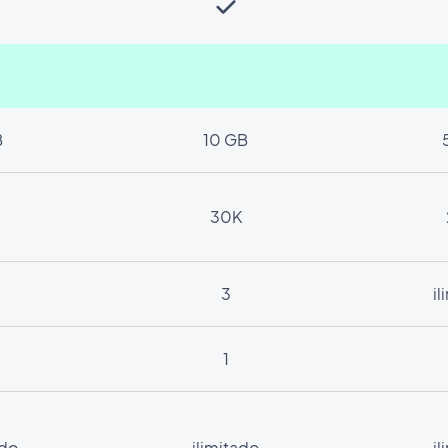
B
10 GB
30K
3
i
1
ado
ilimitado
i