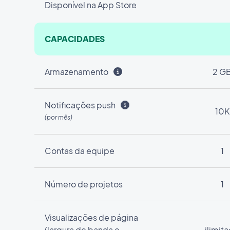
Disponível na App Store
CAPACIDADES
Armazenamento
2 G
Notificações push
10K
(por mês)
Contas da equipe
1
Número de projetos
1
Visualizações de página
(largura de banda e
ilimit