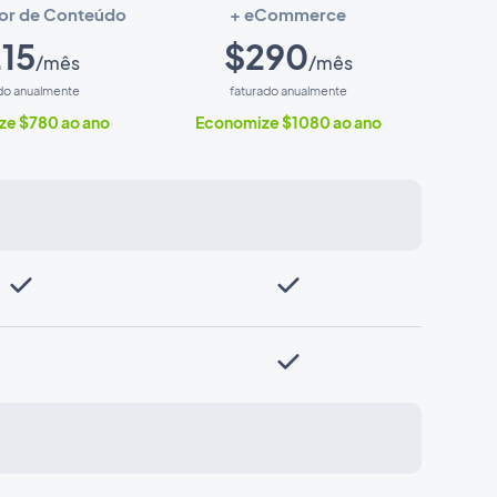
or de Conteúdo
+ eCommerce
15
$290
/mês
/mês
do anualmente
faturado anualmente
e $780 ao ano
Economize $1080 ao ano