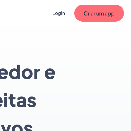
Criar um app
Login
edor e
itas
ivos