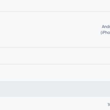
Andr
(iPho
1