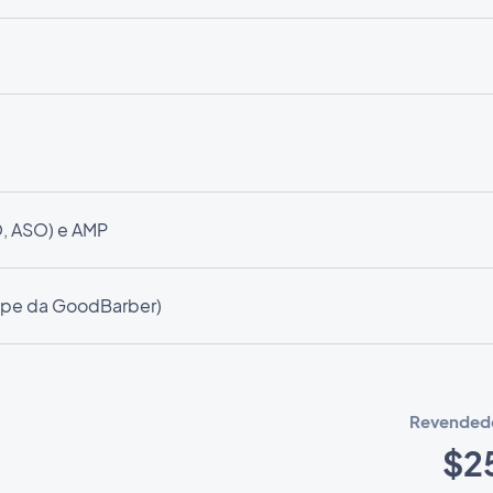
O, ASO) e AMP
uipe da GoodBarber)
Revended
$2