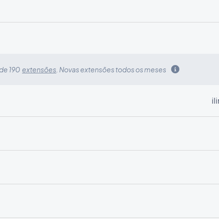
 de 190
extensões
. Novas extensões todos os meses
i