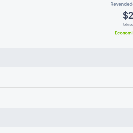
Revended
$2
fatura
Economiz