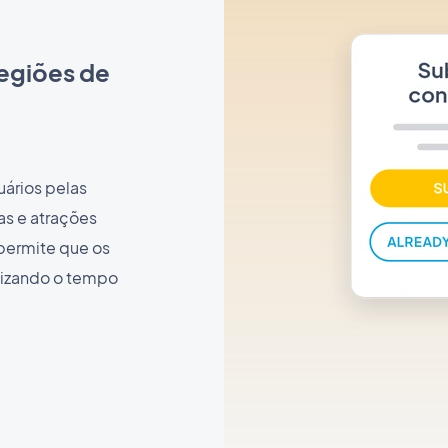
regiões de
uários pelas
s e atrações
permite que os
mizando o tempo