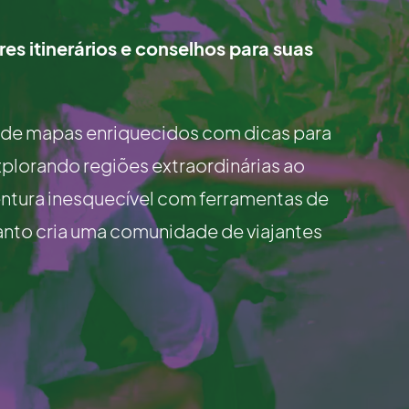
s itinerários e conselhos para suas
 de mapas enriquecidos com dicas para
explorando regiões extraordinárias ao
ntura inesquecível com ferramentas de
anto cria uma comunidade de viajantes