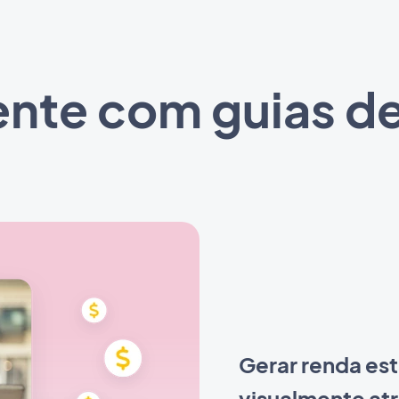
nte com guias de
Gerar renda es
visualmente at