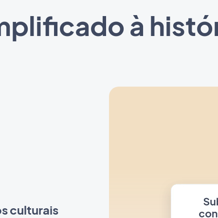
plificado à histó
s culturais