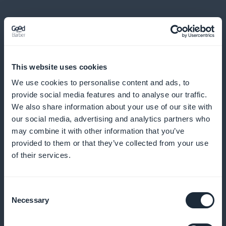
Notificações push para as últimas ofertas
This website uses cookies
Informe seus usuários sobre novas promoções em
We use cookies to personalise content and ads, to
provide social media features and to analyse our traffic.
tempo real para maximizar o interesse e as visitas
We also share information about your use of our site with
our social media, advertising and analytics partners who
may combine it with other information that you’ve
provided to them or that they’ve collected from your use
Fácil de compartilhar nas redes sociais
of their services.
Incentive o compartilhamento de suas ofertas nas
redes sociais para atingir um público mais amplo e
Consent
Necessary
aumentar a visibilidade de seus eventos
Selection