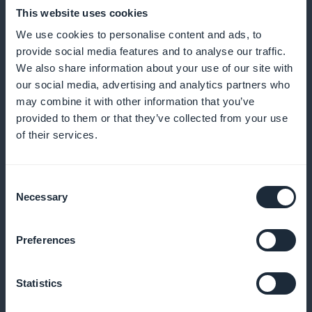
This website uses cookies
We use cookies to personalise content and ads, to
provide social media features and to analyse our traffic.
We also share information about your use of our site with
Análise e adaptação de programas
our social media, advertising and analytics partners who
may combine it with other information that you’ve
Acompanhe o envolvimento para melhorar e
provided to them or that they’ve collected from your use
of their services.
personalizar suas ofertas
Consent
Necessary
Selection
Promoção de novas sessões
Introduzir novas rotinas para manter as sessões novas
Preferences
e estimulantes
Statistics