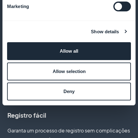
Seus lucros
Marketing
Beneficie-se de toda a renda que você gerar, sem
comissões
Show details
Allow all
Ofertas de assinatura personalizadas
Allow selection
Adapte suas assinaturas para refletir melhor as
necessidades dos seus usuários
Deny
Registro fácil
Garanta um processo de registro sem complicações