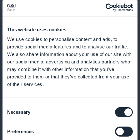
This website uses cookies
Análises detalhadas para uma estratégia
We use cookies to personalise content and ads, to
provide social media features and to analyse our traffic.
de conteúdo otimizada
We also share information about your use of our site with
our social media, advertising and analytics partners who
Analise o engajamento e as tendências para
may combine it with other information that you’ve
direcionar melhor as preferências dos entusiastas da
provided to them or that they’ve collected from your use
beleza
of their services.
Consent
Necessary
Promoção visível na recepção
Selection
Destaque suas assinaturas com promoções
Preferences
atraentes diretamente na página inicial