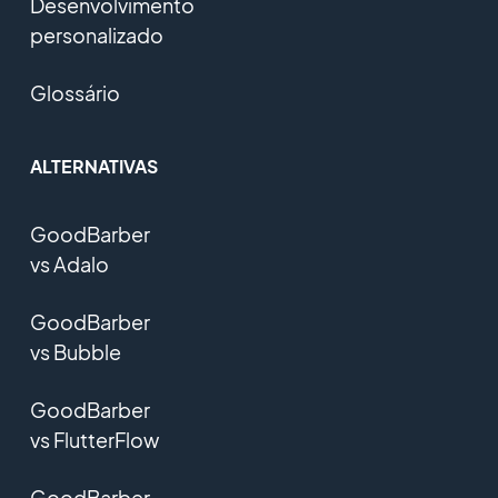
Desenvolvimento
personalizado
Glossário
ALTERNATIVAS
GoodBarber
vs Adalo
GoodBarber
vs Bubble
GoodBarber
vs FlutterFlow
GoodBarber