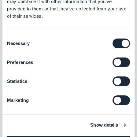
may combine it with other information that you’ve
provided to them or that they’ve collected from your use
Bancontact
of their services.
Ofereça uma nova solução de pagamento
amplamente utilizada na Bélgica
Grátis
Consent
Necessary
Selection
Przelewy24
Preferences
Ofereça uma nova solução de pagamento
para conquistar o mercado polonês
Statistics
Grátis
Marketing
EPS
Ofereça uma nova solução de pagamento
para conquistar o mercado austríaco
Show details
Grátis