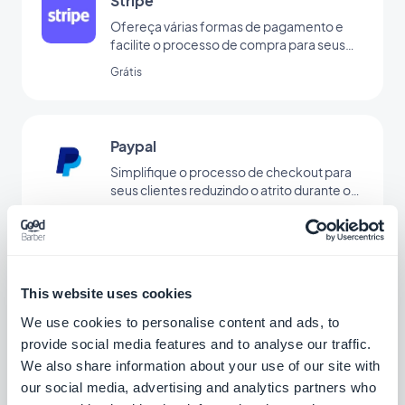
Stripe
Ofereça várias formas de pagamento e
facilite o processo de compra para seus
clientes
Grátis
Paypal
Simplifique o processo de checkout para
seus clientes reduzindo o atrito durante o
pagamento via Paypal
Grátis
Stripe Extended
This website uses cookies
Ofereça métodos de pagamento
We use cookies to personalise content and ads, to
adicionais na sua loja com o Stripe
provide social media features and to analyse our traffic.
Extended
Grátis
We also share information about your use of our site with
our social media, advertising and analytics partners who