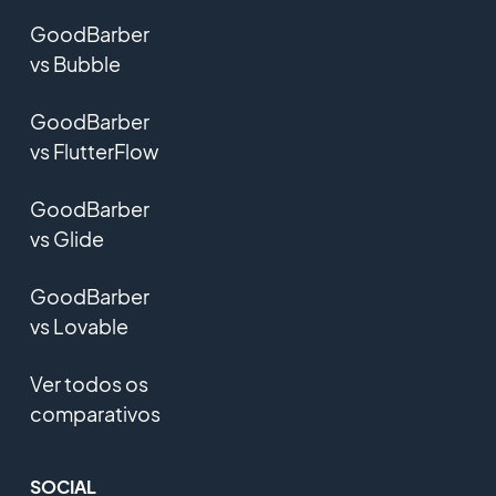
GoodBarber
vs Bubble
GoodBarber
vs FlutterFlow
GoodBarber
vs Glide
GoodBarber
vs Lovable
Ver todos os
comparativos
SOCIAL