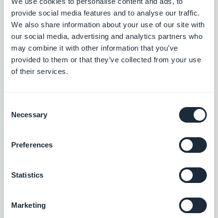
We use cookies to personalise content and ads, to
provide social media features and to analyse our traffic.
We also share information about your use of our site with
Stripe Extended
our social media, advertising and analytics partners who
Ofereça métodos de pagamento
may combine it with other information that you’ve
adicionais na sua loja com o Stripe
provided to them or that they’ve collected from your use
Extended
Grátis
of their services.
Consent
Bancontact
Necessary
Selection
Ofereça uma nova solução de pagamento
amplamente utilizada na Bélgica
Preferences
Grátis
Statistics
Przelewy24
Ofereça uma nova solução de pagamento
Marketing
para conquistar o mercado polonês