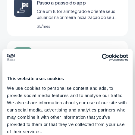
Passo a passo do app
Crie um tutorial integrado e oriente seus
usuários na primeira inicialização do seu
app
$5/mês
ChatGPT
Potencialize seu app com IA
Grátis
This website uses cookies
We use cookies to personalise content and ads, to
provide social media features and to analyse our traffic.
Meta Pixel & App Events
We also share information about your use of our site with
Integre o Pixel da Meta (anteriormente
our social media, advertising and analytics partners who
Pixel do Facebook) e o SDK do Facebook
may combine it with other information that you’ve
Event Analytics no seu aplicativo para
Grátis
provided to them or that they’ve collected from your use
analisar o comportamento de seus
of their services.
usuários e otimizar sua estratégia de