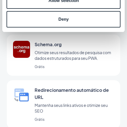
Allow selection
Reforce a identidade de sua marca com
um domínio exclusivo para seu Progressive
Web App
Deny
Grátis
Schema.org
Otimize seus resultados de pesquisa com
dados estruturados para seu PWA.
Grátis
Redirecionamento automático de
URL
Mantenha seus links ativos e otimize seu
SEO
Grátis