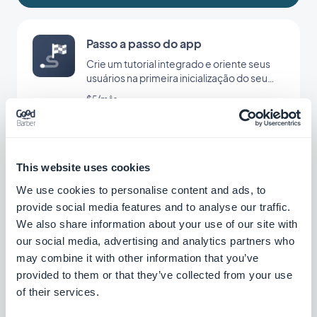
Passo a passo do app
Crie um tutorial integrado e oriente seus
usuários na primeira inicialização do seu
app
$5/mês
Offline
This website uses cookies
O conteúdo do seu app disponível mesmo
We use cookies to personalise content and ads, to
sem conexão
provide social media features and to analyse our traffic.
Grátis
We also share information about your use of our site with
our social media, advertising and analytics partners who
may combine it with other information that you’ve
Assistente de IA
provided to them or that they’ve collected from your use
Simplifique a criação de conteúdo com o
of their services.
Assistente de IA, desenvolvido pela