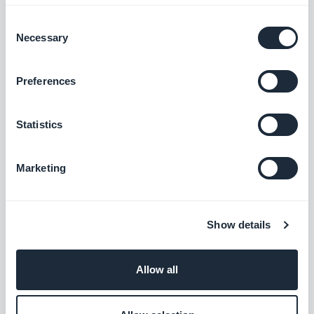
OpenAI
Grátis
Consent
Necessary
Selection
Otimização do compartilhamento
Preferences
em redes sociais
Aumente a visibilidade do seu PWA nas
redes sociais otimizando os metadados
Statistics
para compartilhamento.
Grátis
Marketing
Meta Title & Meta Description
Otimize o SEO e a visibilidade do seu PWA
Show details
com meta tags eficazes.
Grátis
Allow all
Nome de domínio personalizado