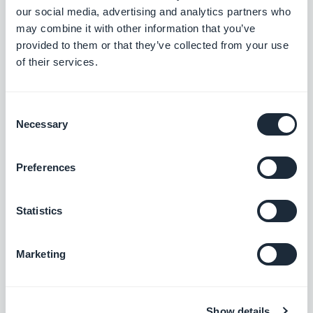
Recompense seus clientes e aumente
our social media, advertising and analytics partners who
suas vendas
may combine it with other information that you’ve
$10/mês
provided to them or that they’ve collected from your use
of their services.
Gerenciamento de estoque
Consent
O estoque de todos os seus produtos
Necessary
Selection
acessíveis em um só lugar
$5/mês
Preferences
Statistics
Checkout Rápido
Simplifique o processo de checkout e
otimize as vendas removendo etapas
Marketing
desnecessárias
$5/mês
Show details