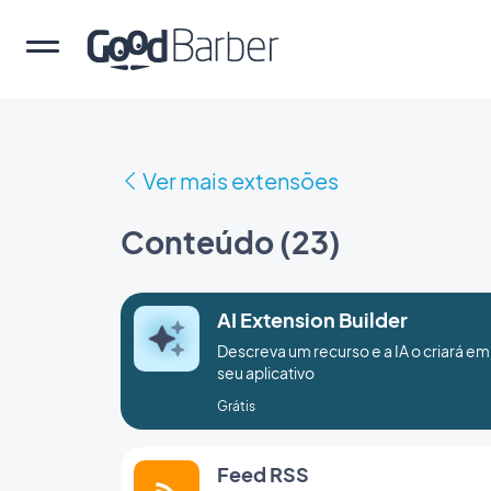
Ver mais extensões
Conteúdo (23)
AI Extension Builder
Descreva um recurso e a IA o criará em
seu aplicativo
Grátis
Feed RSS