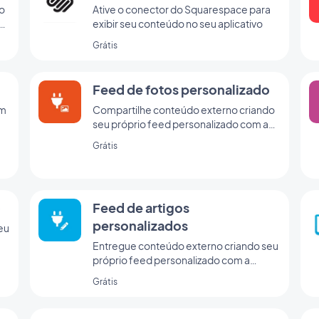
no
Ative o conector do Squarespace para
de
exibir seu conteúdo no seu aplicativo
Grátis
Feed de fotos personalizado
um
Compartilhe conteúdo externo criando
seu próprio feed personalizado com a
integração personalizada da
Grátis
GoodBarber.
o
Feed de artigos
personalizados
eu
Entregue conteúdo externo criando seu
da
próprio feed personalizado com a
integração personalizada da
Grátis
GoodBarber