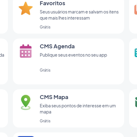
Favoritos
Seus usuários marcam e salvam os itens
que mais lhes interessam
Grátis
CMS Agenda
da
Publique seus eventos no seu app
Grátis
CMS Mapa
Exiba seus pontos de interesse em um
mapa
Grátis