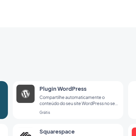
Plugin WordPress
Compartilhe automaticamente o
conteúdo do seu site WordPress no seu
app com o plugin da GoodBarber para o
Grátis
Wordpress
Squarespace