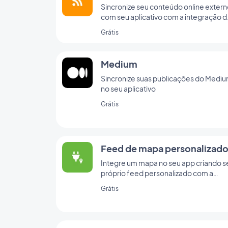
Sincronize seu conteúdo online exter
com seu aplicativo com a integração 
feed RSS da GoodBarber.
Grátis
Medium
Sincronize suas publicações do Medi
no seu aplicativo
Grátis
Feed de mapa personalizad
Integre um mapa no seu app criando s
próprio feed personalizado com a
integração de mapas personalizados 
Grátis
GoodBarber.