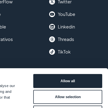
erFlow
Twitter
e
YouTube
ble
Linkedin
ativos
Threads
TikTok
Allow all
alyse our
ing and
Allow selection
r that