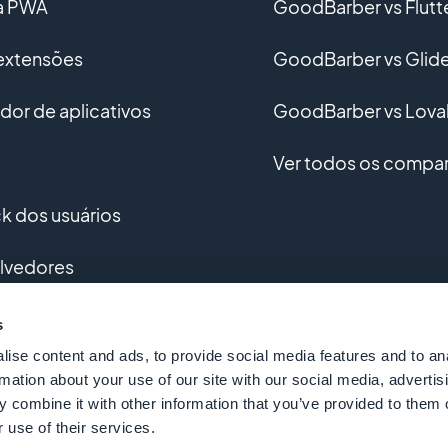
ma PWA
GoodBarber vs Flutt
 extensões
GoodBarber vs Glid
or de aplicativos
GoodBarber vs Lova
Ver todos os compar
 dos usuários
lvedores
vimento personalizado
s
ise content and ads, to provide social media features and to an
o
rmation about your use of our site with our social media, advertis
 combine it with other information that you’ve provided to them o
 use of their services.