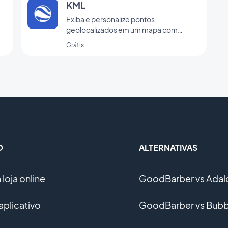
KML
Exiba e personalize pontos
geolocalizados em um mapa com
integração KML
Grátis
O
ALTERNATIVAS
loja online
GoodBarber vs Adal
aplicativo
GoodBarber vs Bubb