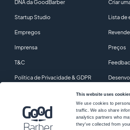
DNA da GoodBarber
Criar u
Startup Studio
Lista de
Empregos
Revended
Imprensa
Preços
T&C
Feedback
Política de Privacidade & GDPR
Desenvo
Contato
Desenvol
This website uses cookie
We use cookies to personal
Glossári
traffic. We also share info
analytics partners who may
they’ve collected from your