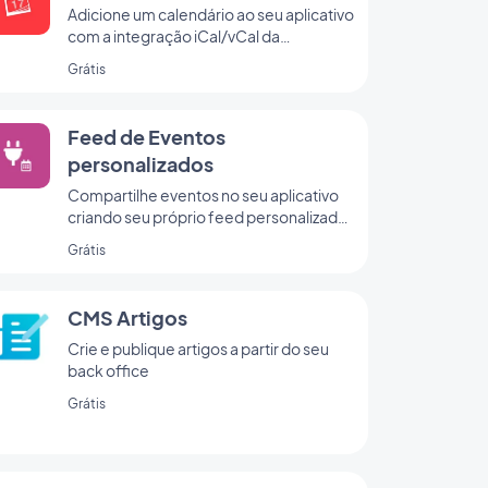
Adicione um calendário ao seu aplicativo
com a integração iCal/vCal da
GoodBarber
Grátis
Feed de Eventos
personalizados
Compartilhe eventos no seu aplicativo
criando seu próprio feed personalizado
com a integração de eventos
Grátis
personalizados da GoodBarber.
CMS Artigos
Crie e publique artigos a partir do seu
back office
Grátis