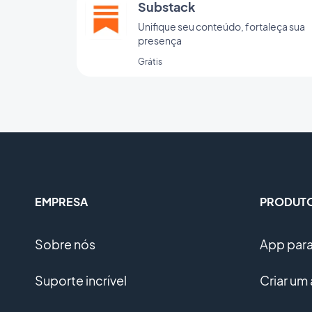
Substack
Unifique seu conteúdo, fortaleça sua
presença
Grátis
EMPRESA
PRODUT
Sobre nós
App para 
Suporte incrível
Criar um 