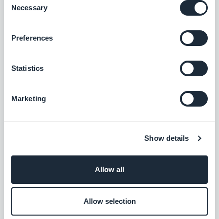
Necessary
Selection
Feed de fotos personalizado
Compartilhe conteúdo externo criando
Preferences
seu próprio feed personalizado com a
integração personalizada da GoodBarber.
Grátis
Statistics
Feed de artigos personalizados
Marketing
Entregue conteúdo externo criando seu
próprio feed personalizado com a
integração personalizada da GoodBarber
Grátis
Show details
Allow all
Medium
Sincronize suas publicações do Medium no
seu aplicativo
Allow selection
Grátis