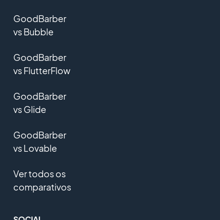
GoodBarber
vs Bubble
GoodBarber
vs FlutterFlow
GoodBarber
vs Glide
GoodBarber
vs Lovable
Ver todos os
comparativos
SOCIAL