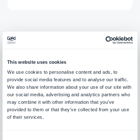
Extensões
relacionadas
This website uses cookies
We use cookies to personalise content and ads, to
provide social media features and to analyse our traffic.
We also share information about your use of our site with
our social media, advertising and analytics partners who
Feed RSS
may combine it with other information that you’ve
provided to them or that they’ve collected from your use
Sincronize seu conteúdo online externo
com seu aplicativo com a integração de
of their services.
feed RSS da GoodBarber.
Grátis
Consent