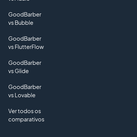
GoodBarber
vs Bubble
GoodBarber
vs FlutterFlow
GoodBarber
vs Glide
GoodBarber
vs Lovable
Ver todos os
comparativos