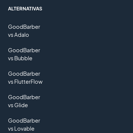
ALTERNATIVAS
GoodBarber
vs Adalo
GoodBarber
vs Bubble
GoodBarber
vs FlutterFlow
GoodBarber
vs Glide
GoodBarber
vs Lovable