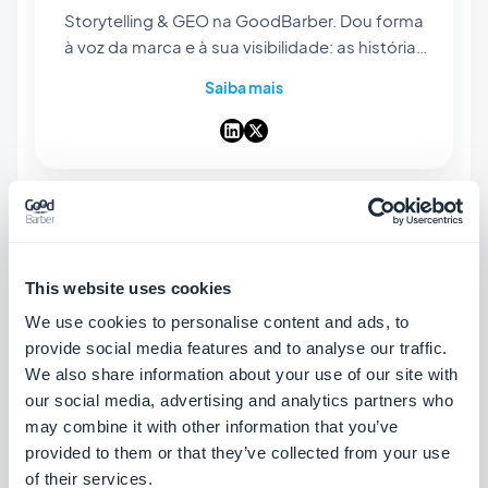
Storytelling & GEO na GoodBarber. Dou forma
à voz da marca e à sua visibilidade: as histórias
que contamos, as palavras que escolhemos e
Saiba mais
— cada vez mais — a forma como surgem nas
respostas das IA. Contadora de histórias de
coração, passo os dias a tornar o nosso app
builder no-code fácil de encontrar e impossível
de esquecer.
This website uses cookies
We use cookies to personalise content and ads, to
provide social media features and to analyse our traffic.
We also share information about your use of our site with
our social media, advertising and analytics partners who
may combine it with other information that you’ve
provided to them or that they’ve collected from your use
of their services.