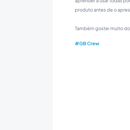
aprender a usar todas p
produto antes de o apres
Também gostei muito do l
#GB Crew