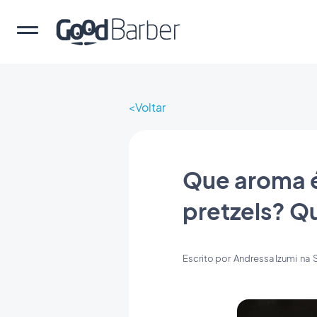
Voltar
Que aroma é
pretzels? Q
Escrito por
Andressa Izumi
na