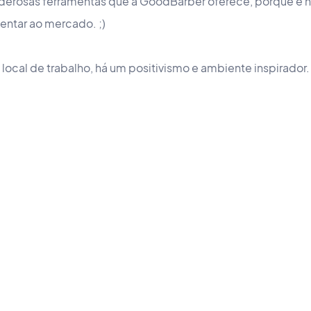
oderosas ferramentas que a GoodBarber oferece, porque é 
entar ao mercado. ;)
ocal de trabalho, há um positivismo e ambiente inspirador.