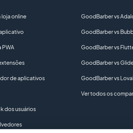
loja online
GoodBarber vs Adal
aplicativo
GoodBarber vs Bubb
ma PWA
GoodBarber vs Flutt
 extensões
GoodBarber vs Glid
or de aplicativos
GoodBarber vs Lova
Ver todos os compar
 dos usuários
lvedores