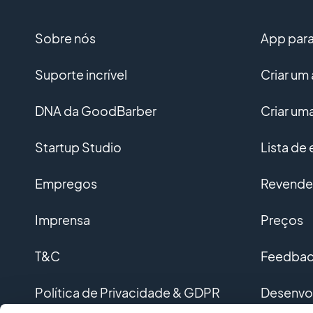
Sobre nós
App para 
Suporte incrível
Criar um 
DNA da GoodBarber
Criar u
Startup Studio
Lista de
Empregos
Revended
Imprensa
Preços
T&C
Feedback
Política de Privacidade & GDPR
Desenvo