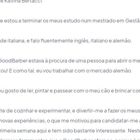
é Katrina Bertacci.
e estou a terminar os meus estudo num mestrado em Gestã
italiana, e falo fluentemente inglês, italiano e alemão.
oodBarber estava à procura de uma pessoa para abrir o m
ou! E como tal, eu vou trabalhar com o mercado alemão.
u gosto de ler, pintar e passear com o meu cão e brincar co
 de cozinhar e experimentar, e divertir-me a fazer os meu
er novas experiências, o que me motivou para candidatar-me
primeira semana aqui e tem sido bastante interessante. Ne