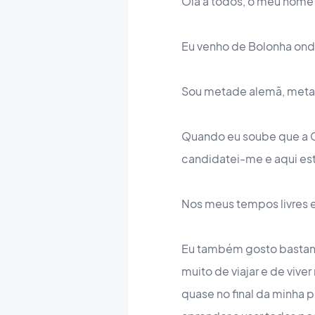
Olá a todos, o meu nome 
Eu venho de Bolonha ond
Sou metade alemã, metade 
Quando eu soube que a G
candidatei-me e aqui est
Nos meus tempos livres e
Eu também gosto bastante
muito de viajar e de viv
quase no final da minha 