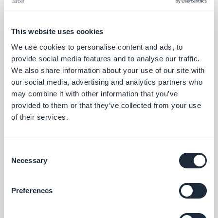
Agora você tem duas opções diferentes para gerar
receita com seu aplicativo:
This website uses cookies
- Ganhe dinheiro com publicidade de seus
We use cookies to personalise content and ads, to
usuários não inscritos
provide social media features and to analyse our traffic.
- Ganhe dinheiro com seu conteúdo com compras
We also share information about your use of our site with
no app combinadas com o incentivo de conteúdo
our social media, advertising and analytics partners who
may combine it with other information that you’ve
sem anúncios
provided to them or that they’ve collected from your use
of their services.
Consent
Necessary
Selection
Preferences