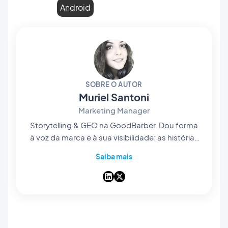
Android
SOBRE O AUTOR
Muriel Santoni
Marketing Manager
Storytelling & GEO na GoodBarber. Dou forma
à voz da marca e à sua visibilidade: as histórias
que contamos, as palavras que escolhemos e
Saiba mais
— cada vez mais — a forma como surgem nas
respostas das IA. Contadora de histórias de
coração, passo os dias a tornar o nosso app
builder no-code fácil de encontrar e impossível
de esquecer.