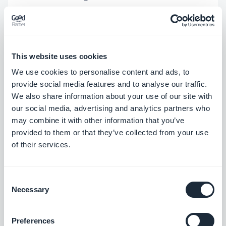
Shortcuts, foi corrigido um problema
que impossibilitava a personalização da
propriedade de forma.
iOS
This website uses cookies
Foi corrigido um problema que podia
We use cookies to personalise content and ads, to
impedir a exibição das bordas do
provide social media features and to analyse our traffic.
widget.
iOS
We also share information about your use of our site with
our social media, advertising and analytics partners who
Seção de artigos
may combine it with other information that you’ve
provided to them or that they’ve collected from your use
Nas listas que usam o modelo Enriched
of their services.
Classic, foi corrigido um problema que
fazia com que o plano de fundo ficasse
Consent
transparente em dispositivos iPad.
Necessary
Selection
iOS
Nas listas que usam o modelo
Preferences