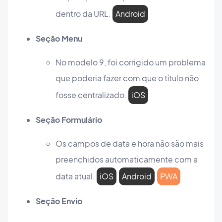
dentro da URL.
Android
Seção Menu
No modelo 9, foi corrigido um problema
que poderia fazer com que o título não
fosse centralizado.
iOS
Seção Formulário
Os campos de data e hora não são mais
preenchidos automaticamente com a
data atual.
iOS
Android
PWA
Seção Envio