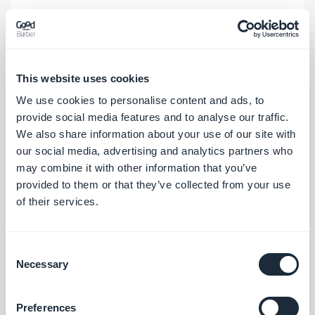
Seção Envio
Nos dispositivos iPad, corrigimos um
problema que causava travamento do
This website uses cookies
app quando o usuário tentava enviar um
We use cookies to personalise content and ads, to
provide social media features and to analyse our traffic.
vídeo.
iOS
We also share information about your use of our site with
our social media, advertising and analytics partners who
Seção HTML
may combine it with other information that you’ve
provided to them or that they’ve collected from your use
Foi corrigido um problema que
of their services.
impossibilitava colocar um URL de PDF
como fonte da seção.
Android
Consent
Necessary
Selection
Menu Swipe
Foi corrigido um problema que poderia
Preferences