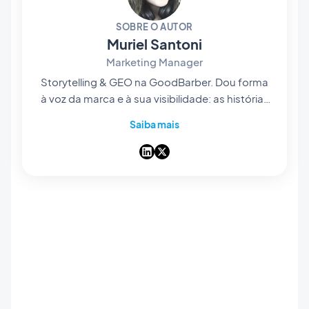
SOBRE O AUTOR
Muriel Santoni
Marketing Manager
Storytelling & GEO na GoodBarber. Dou forma
à voz da marca e à sua visibilidade: as histórias
que contamos, as palavras que escolhemos e
Saiba mais
— cada vez mais — a forma como surgem nas
respostas das IA. Contadora de histórias de
coração, passo os dias a tornar o nosso app
builder no-code fácil de encontrar e impossível
de esquecer.