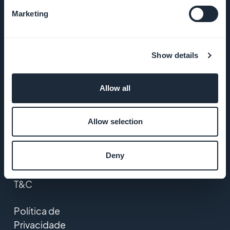
Suporte
Marketing
incrível
DNA da
Show details
GoodBarber
Allow all
Startup
Studio
Allow selection
Empregos
Deny
Imprensa
T&C
Política de
Privacidade