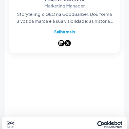
Marketing Manager
Storytelling & GEO na GoodBarber. Dou forma
à voz da marca e à sua visibilidade: as histórias
que contamos, as palavras que escolhemos e
Saiba mais
— cada vez mais — a forma como surgem nas
respostas das IA. Contadora de histórias de
coração, passo os dias a tornar o nosso app
builder no-code fácil de encontrar e impossível
de esquecer.