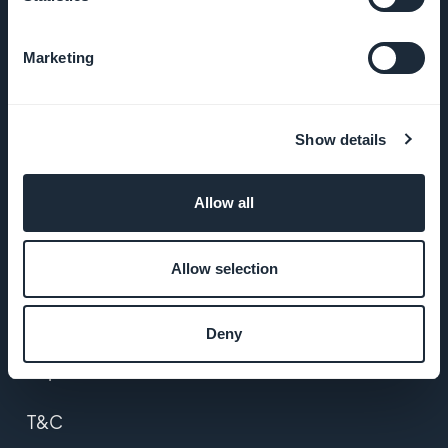
Sobre nós
Marketing
Suporte
incrível
Show details
DNA da
GoodBarber
Allow all
Startup
Studio
Allow selection
Empregos
Deny
Imprensa
T&C