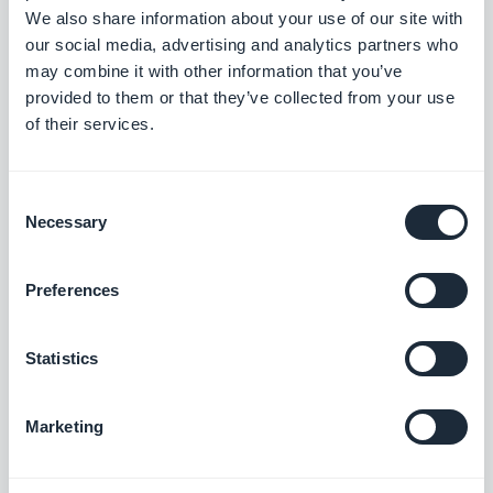
Se você é um revendedor com vários projetos,
We also share information about your use of our site with
esta é a sua conta "primária". É o único projeto em
our social media, advertising and analytics partners who
que a marca da GoodBarber não pode ser
may combine it with other information that you’ve
provided to them or that they’ve collected from your use
removida e, além disso, é utilizado para fins de de
of their services.
testes e para gerenciamento da sua assinatura e
pagamentos.
Consent
Necessary
Selection
GoodBarber Takes Care
Preferences
Caso você não queira realizar todo processo de
envio do seu app para as lojas, podemos fazer isso
Statistics
por você! Este é um serviço adicional que
custa $50/app e inclui o envio tanto para a App
Marketing
Store quanto para o Google Play. Também, inclui