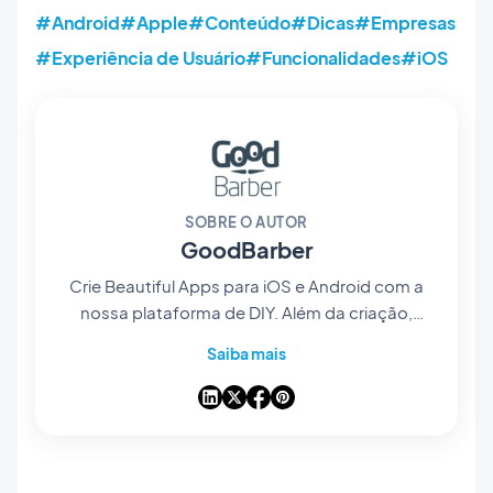
#Android
#Apple
#Conteúdo
#Dicas
#Empresas
#Experiência de Usuário
#Funcionalidades
#iOS
SOBRE O AUTOR
GoodBarber
Crie Beautiful Apps para iOS e Android com a
nossa plataforma de DIY. Além da criação,
gerencie sua interface e campanhas de
Saiba mais
marketing mobile!