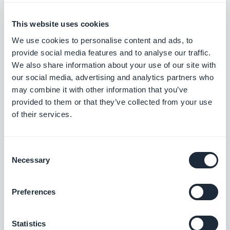
de 15 dias, assim que sentimos a ameaça se
This website uses cookies
aproximando.
We use cookies to personalise content and ads, to
Estamos agora totalmente operacionais, para
provide social media features and to analyse our traffic.
continuar a prestar serviço com o mínimo de
We also share information about your use of our site with
our social media, advertising and analytics partners who
interrupção, dadas as circunstâncias.
may combine it with other information that you’ve
provided to them or that they’ve collected from your use
of their services.
Fique em segurança ;)
Consent
Necessary
Selection
Preferences
SOBRE O AUTOR
Jerome Granados
Statistics