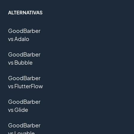
ALTERNATIVAS
GoodBarber
vs Adalo
GoodBarber
vs Bubble
GoodBarber
vs FlutterFlow
GoodBarber
vs Glide
GoodBarber
vs Lovable