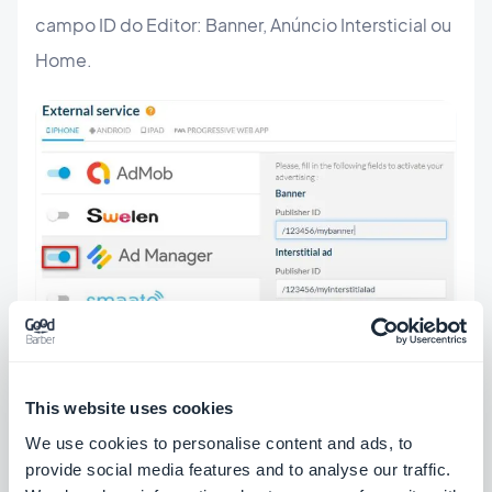
campo ID do Editor: Banner, Anúncio Intersticial ou
Home.
This website uses cookies
Você precisa atualizar as configurações do seu
We use cookies to personalise content and ads, to
aplicativo para publicá-lo nos aplicativos nativos e
provide social media features and to analyse our traffic.