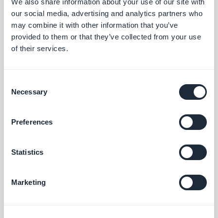
no Progressive Web App.
We also share information about your use of our site with
our social media, advertising and analytics partners who
may combine it with other information that you’ve
provided to them or that they’ve collected from your use
of their services.
SOBRE O AUTOR
Consent
Jerome Granados
Necessary
Selection
CMO
Sou CMO e sócio da GoodBarber. Neste blog,
Preferences
compartilho dicas práticas para ajudar você a
aproveitar ao máximo a GoodBarber, análises
Saiba mais
sobre as tendências que estão transformando
Statistics
o universo mobile e o no-code, além de
algumas reflexões sobre o impacto da
Marketing
inteligência artificial em nosso setor. Se algum
artigo despertar uma pergunta, uma ideia ou
uma experiência para compartilhar, vamos