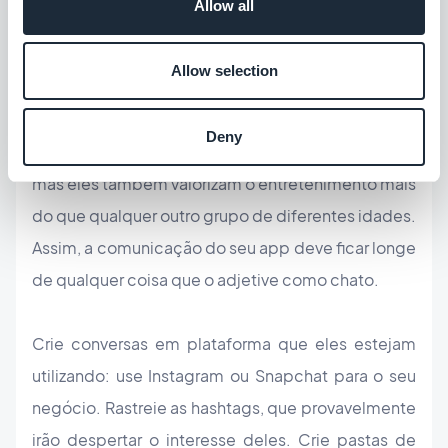
Allow all
Não seja um chato
Allow selection
Por fim, os millennials podem ser mais estressados
Deny
e ansiosos do que qualquer outra geração anterior,
mas eles também valorizam o entretenimento mais
do que qualquer outro grupo de diferentes idades.
Assim, a comunicação do seu app deve ficar longe
de qualquer coisa que o adjetive como chato.
Crie conversas em plataforma que eles estejam
utilizando: use Instagram ou Snapchat para o seu
negócio. Rastreie as hashtags, que provavelmente
irão despertar o interesse deles. Crie pastas de