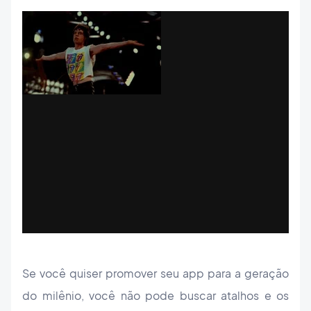
Se você quiser promover seu app para a geração
do milênio, você não pode buscar atalhos e os