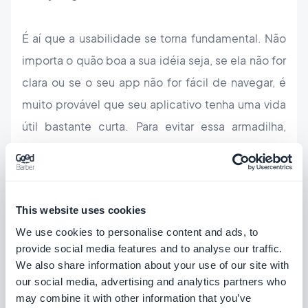
É aí que a usabilidade se torna fundamental. Não
importa o quão boa a sua idéia seja, se ela não for
clara ou se o seu app não for fácil de navegar, é
muito provável que seu aplicativo tenha uma vida
útil bastante curta. Para evitar essa armadilha,
foque na experiência do usuário e em tornar seu
app intuitivo. Seu aplicativo precisa ser auto-
explicativo e realmente ajudar os usuários no seu
This website uses cookies
dia-a-dia.
We use cookies to personalise content and ads, to
provide social media features and to analyse our traffic.
Torne seu app social
We also share information about your use of our site with
our social media, advertising and analytics partners who
may combine it with other information that you’ve
Millennials gravitam em torno de todas as