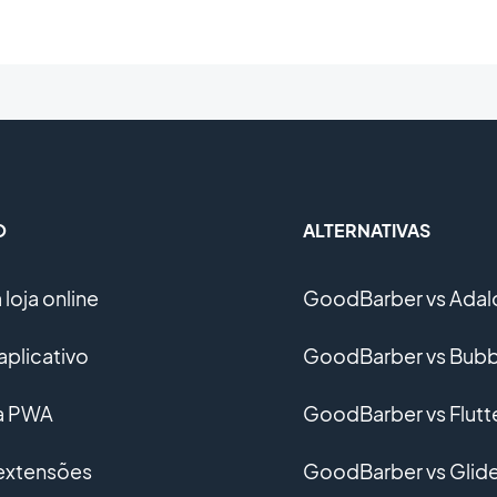
O
ALTERNATIVAS
loja online
GoodBarber vs Adal
aplicativo
GoodBarber vs Bubb
ma PWA
GoodBarber vs Flutt
 extensões
GoodBarber vs Glid