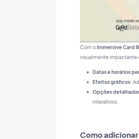
Com o
Immersive Card 
visualmente impactante e
Datas e horários pe
Efeitos gráficos
: A
Opções detalhada
interativos.
Como adicionar 