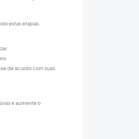
ndo estas etapas:
zar.
eis.
resse de acordo com suas
sivas e aumente o