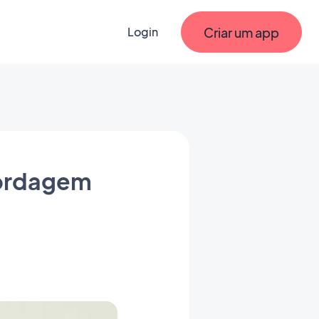
Criar um app
Login
bordagem