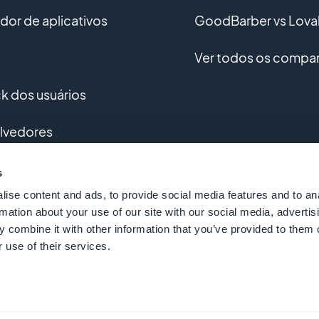
or de aplicativos
GoodBarber vs Lova
Ver todos os compar
 dos usuários
lvedores
vimento personalizado
s
ise content and ads, to provide social media features and to an
o
rmation about your use of our site with our social media, advertis
 combine it with other information that you’ve provided to them o
 use of their services.
 GoodBarber - Since 2011 - Made in Corsica
Portuguê