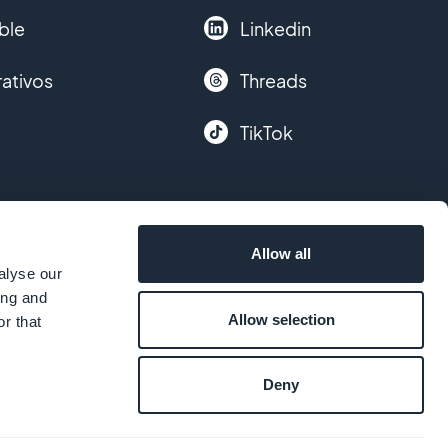
ble
Linkedin
ativos
Threads
TikTok
Allow all
alyse our
ing and
Allow selection
r that
Deny
s