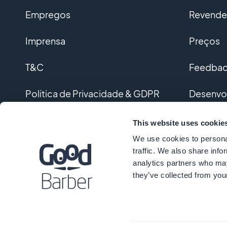
Empregos
Revended
Imprensa
Preços
T&C
Feedback
Política de Privacidade & GDPR
Desenvo
Contato
Desenvol
This website uses cookie
We use cookies to personal
Glossári
traffic. We also share info
analytics partners who may
they’ve collected from your
©