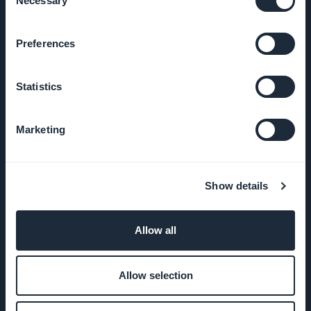
Necessary
Selection
Startup
Preferences
Studio
Empregos
Statistics
Imprensa
Marketing
T&C
Show details
Política de
Privacidade
Allow all
& GDPR
Contato
Allow selection