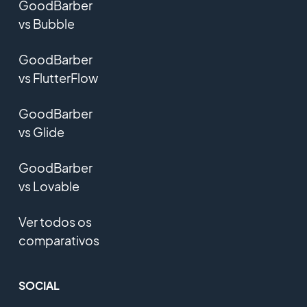
GoodBarber
vs Bubble
GoodBarber
vs FlutterFlow
GoodBarber
vs Glide
GoodBarber
vs Lovable
Ver todos os
comparativos
SOCIAL