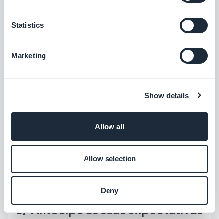
Não tenha medo de entrar em contato com seus
clientes regularmente, mesmo que eles
Statistics
aproveitem a oportunidade para fornecer
feedback. Esta é uma oportunidade para você
Marketing
resolver seus problemas e construir ainda mais sua
lealdade. O objetivo de todas essas ações é
também mostrar que você está facilmente
Show details
acessível em caso de necessidade. Seu cliente
usará os meios de sua preferência. Mas se você se
Allow all
comunicar regularmente, eles nunca terão que
pesquisar muito para encontrar suas informações
Allow selection
de contato, e isso é importante.
Deny
3/ Antecipe as suas expectativas