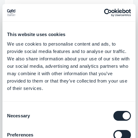
E, claro, um aplicativo
;) Com sua conta de
revendedor, você pode criar quantos
This website uses cookies
aplicativos desejar. Portanto, aproveite ao
We use cookies to personalise content and ads, to
máximo essa oportunidade para criar um
provide social media features and to analyse our traffic.
We also share information about your use of our site with
aplicativo e
compartilhá-lo com seus
our social media, advertising and analytics partners who
clientes
. Você pode simplesmente inserir
may combine it with other information that you’ve
suas postagens de blog neste aplicativo. Mas
provided to them or that they’ve collected from your use
of their services.
a vantagem aqui é enviar empurrões para o
seu público. Além disso, você pode usar o
complemento de autenticação para dar aos
Consent
Necessary
Selection
seus clientes acesso a seções restritas para
fortalecer seu senso de pertencimento.
Preferences