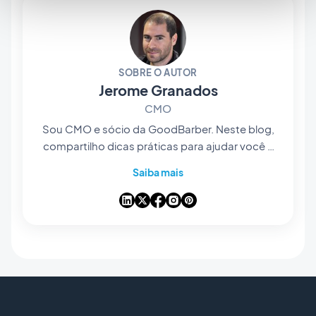
SOBRE O AUTOR
Jerome Granados
CMO
Sou CMO e sócio da GoodBarber. Neste blog,
compartilho dicas práticas para ajudar você a
aproveitar ao máximo a GoodBarber, análises
Saiba mais
sobre as tendências que estão transformando
o universo mobile e o no-code, além de
algumas reflexões sobre o impacto da
inteligência artificial em nosso setor. Se algum
artigo despertar uma pergunta, uma ideia ou
uma experiência para compartilhar, vamos
conversar nos comentários.