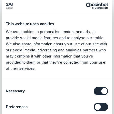
acontecendo no plano de fundo do app antes que
ele esteja pronto para ser utilizado. Imagens e
conteúdos estão sendo carregados, o aplicativo
This website uses cookies
lança novos processos para iniciar uma nova
We use cookies to personalise content and ads, to
sessão ou corrigir uma antiga...
provide social media features and to analyse our traffic.
We also share information about your use of our site with
our social media, advertising and analytics partners who
Dependendo do processador smartphone e/ou a
may combine it with other information that you’ve
largura da banda de internet que o usuário está
provided to them or that they’ve collected from your use
conectado, o tempo para iniciar o aplicativo pode
of their services.
variar muito. Portanto, para tranquilizar os usuários,
você deve mencionar em sua splash screen que
Consent
Necessary
seu aplicativo está carregando, e que dentro de
Selection
alguns segundos de paciência, o usuário poderá
Preferences
usar e desfrutar do seu app.