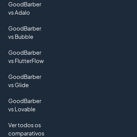
GoodBarber
vs Adalo
GoodBarber
vs Bubble
GoodBarber
vs FlutterFlow
GoodBarber
vs Glide
GoodBarber
vs Lovable
Ver todos os
comparativos