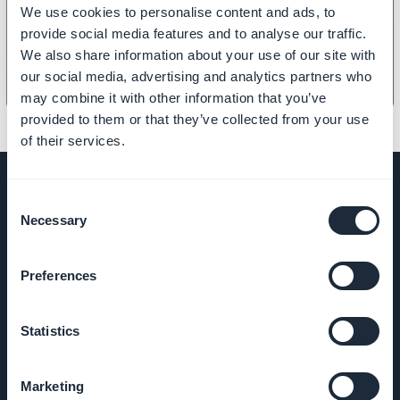
Como otimizar o SEO do seu PWA
We use cookies to personalise content and ads, to
provide social media features and to analyse our traffic.
We also share information about your use of our site with
our social media, advertising and analytics partners who
may combine it with other information that you’ve
provided to them or that they’ve collected from your use
of their services.
Consent
Necessary
Selection
EMPRESA
Preferences
Sobre nós
Statistics
Suporte
incrível
Marketing