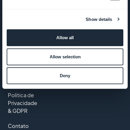
DNA da
GoodBarber
Show details
Startup
Studio
Allow all
Empregos
Allow selection
Imprensa
Deny
T&C
Política de
Privacidade
& GDPR
Contato