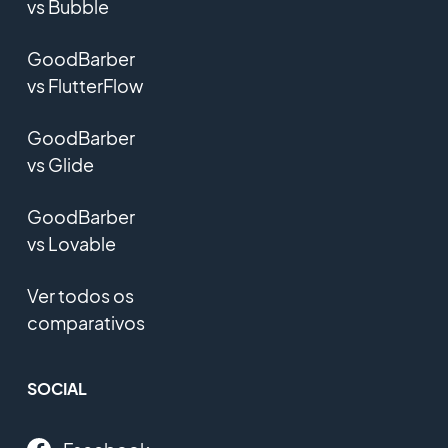
vs Bubble
GoodBarber
vs FlutterFlow
GoodBarber
vs Glide
GoodBarber
vs Lovable
Ver todos os
comparativos
SOCIAL