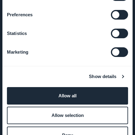
Startup
Studio
Preferences
Empregos
Statistics
Imprensa
Marketing
T&C
Política de
Show details
Privacidade
& GDPR
Allow all
Contato
Allow selection
PRODUTO