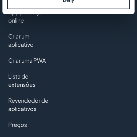
Deny
App para loja
online
Criar um
aplicativo
Criar uma PWA
Lista de
extensões
Revendedor de
aplicativos
Preços