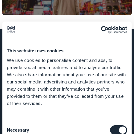
This website uses cookies
EMPRESA
We use cookies to personalise content and ads, to
provide social media features and to analyse our traffic.
We also share information about your use of our site with
Sobre nós
our social media, advertising and analytics partners who
may combine it with other information that you’ve
Suporte
provided to them or that they’ve collected from your use
incrível
of their services.
DNA da
GoodBarber
Consent
Necessary
Selection