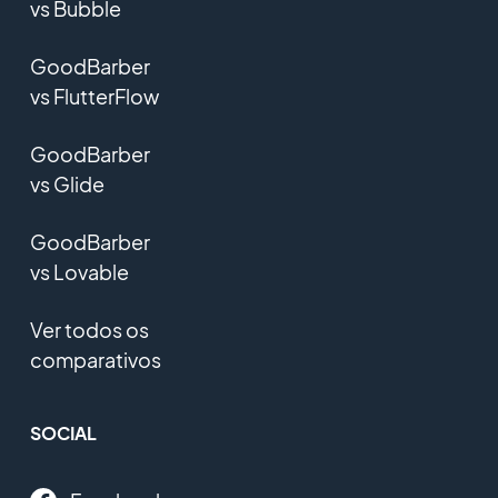
vs Bubble
GoodBarber
vs FlutterFlow
GoodBarber
vs Glide
GoodBarber
vs Lovable
Ver todos os
comparativos
SOCIAL