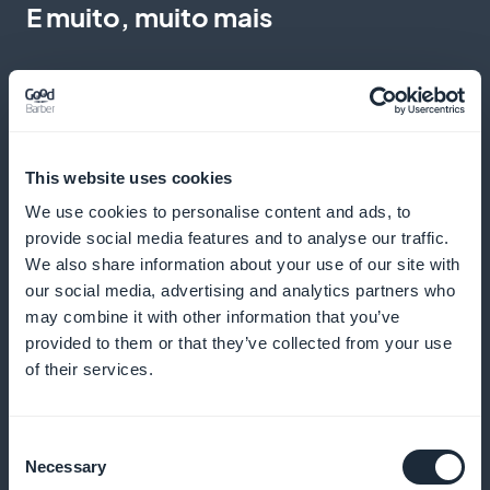
E muito, muito mais
This website uses cookies
We use cookies to personalise content and ads, to
Visão detalhada do desempenho da
provide social media features and to analyse our traffic.
assinatura
We also share information about your use of our site with
our social media, advertising and analytics partners who
Analise as preferências e o comportamento de seus
may combine it with other information that you’ve
assinantes para refinar sua estratégia de conteúdo e
provided to them or that they’ve collected from your use
maximizar o envolvimento
of their services.
Consent
Necessary
Widget de promoção de assinatura
Selection