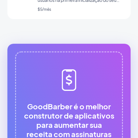
app
$5/mês
GoodBarber é o melhor
construtor de aplicativos
para aumentar sua
receita com assinaturas