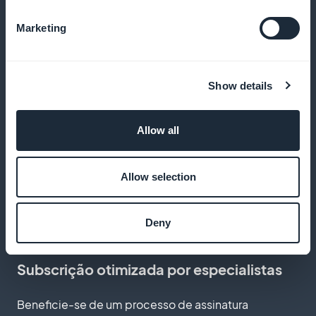
Comissão zero sobre a receita
Marketing
Beneficie-se de 100% da receita gerada pelas
assinaturas, sem comissão
Show details
Allow all
Personalizar a página de assinatura
Allow selection
Adapte a página de assinatura para refletir o
prestígio e a tranquilidade do golfe
Deny
Subscrição otimizada por especialistas
Beneficie-se de um processo de assinatura