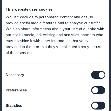
Análises detalhadas do desempenho dos
This website uses cookies
assinantes
We use cookies to personalise content and ads, to
provide social media features and to analyse our traffic.
We also share information about your use of our site with
Use dados detalhados para ajustar sua estratégia de
our social media, advertising and analytics partners who
conteúdo e direcionar melhor os interesses de seus
may combine it with other information that you’ve
assinantes
provided to them or that they’ve collected from your use
of their services.
Widget promocional para assinaturas
Consent
Necessary
Selection
Chame a atenção para suas assinaturas com
promoções altamente visíveis diretamente na
Preferences
página inicial
Statistics