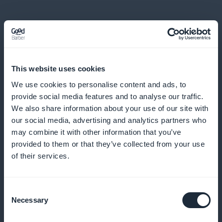
E muito, muito mais
This website uses cookies
We use cookies to personalise content and ads, to
provide social media features and to analyse our traffic.
We also share information about your use of our site with
our social media, advertising and analytics partners who
Monitoramento do progresso
may combine it with other information that you’ve
provided to them or that they’ve collected from your use
Use ferramentas de análise para medir o impacto de
of their services.
suas sessões no bem-estar de seus clientes
Consent
Necessary
Selection
Promoção visível e suave