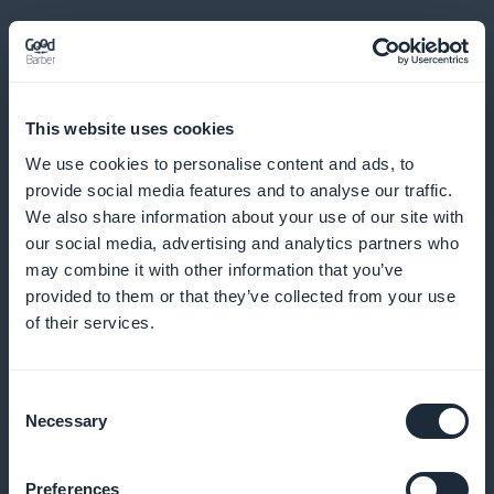
E muito, muito mais
This website uses cookies
We use cookies to personalise content and ads, to
provide social media features and to analyse our traffic.
We also share information about your use of our site with
our social media, advertising and analytics partners who
may combine it with other information that you’ve
provided to them or that they’ve collected from your use
Análise do envolvimento do usuário
of their services.
Meça a eficácia de seu conteúdo e ajuste suas
Consent
estratégias
Necessary
Selection
Preferences