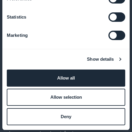
Promoção interna eficaz
Statistics
Use widgets interativos para promover novos
conteúdos
Marketing
Retenção total de renda
Show details
Beneficie-se de 100% da receita de sua assinatura,
Allow all
sem comissões
Allow selection
Caminho de assinatura personalizado
Deny
Crie páginas de assinatura que capturem o espírito