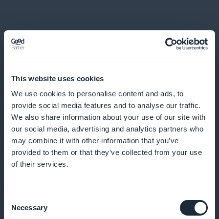
Estatísticas detalhadas sobre assinantes
This website uses cookies
de conteúdo de eventos culturais e
artísticos
We use cookies to personalise content and ads, to
provide social media features and to analyse our traffic.
We also share information about your use of our site with
Acesse análises precisas de seus assinantes e
our social media, advertising and analytics partners who
otimize sua estratégia de conteúdo
may combine it with other information that you’ve
provided to them or that they’ve collected from your use
of their services.
Widget de promoção de assinatura
disponível na página inicial do aplicativo
Consent
Necessary
móvel
Selection