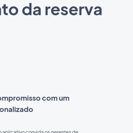
to da reserva
ompromisso com um
sonalizado
o aplicativo convida os gerentes de