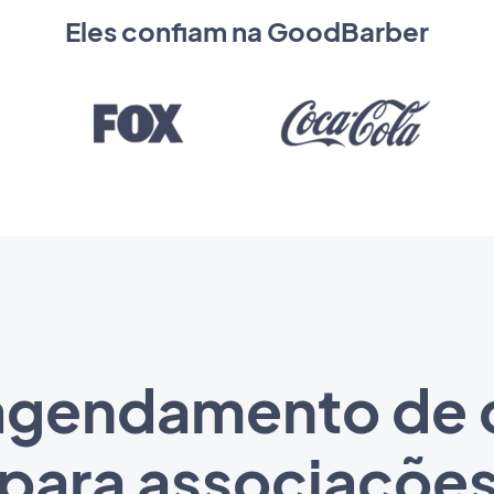
Eles confiam na GoodBarber
o agendamento de
para associaçõe