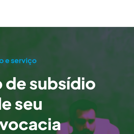
 e serviço
o de subsídio
de seu
dvocacia