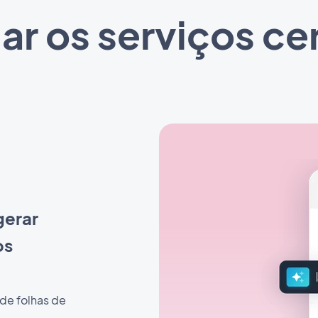
 os serviços ce
 gerar
os
 de folhas de