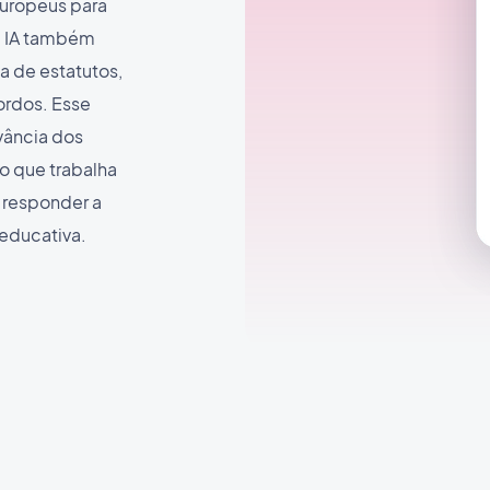
europeus para
a IA também
a de estatutos,
ordos. Esse
vância dos
o que trabalha
 responder a
educativa.