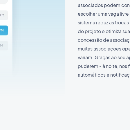
associados podem consu
escolher uma vaga livre
sistema reduz as trocas 
do projeto e otimiza s
concessão de associaçã
muitas associações ope
variam. Graças ao seu 
puderem - à noite, nos 
automáticos e notifica