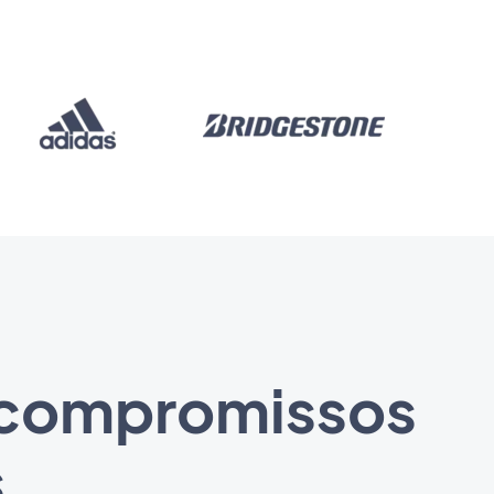
 compromissos
s