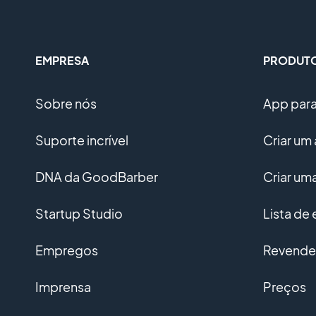
EMPRESA
PRODUT
Sobre nós
App para 
Suporte incrível
Criar um 
DNA da GoodBarber
Criar u
Startup Studio
Lista de
Empregos
Revended
Imprensa
Preços