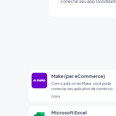
conectar seu app GoodBarbe
Make (per eCommerce)
Com o add-on do Make, você pode
conectar seu aplicativo de comércio
eletrônico a milhares de outros serviç
Grátis
online. É o add-on perfeito para
configurar automações sem precisar
codificar. (Você deve er uma conta em
Microsoft Excel
www.make.com para usar esse add-o