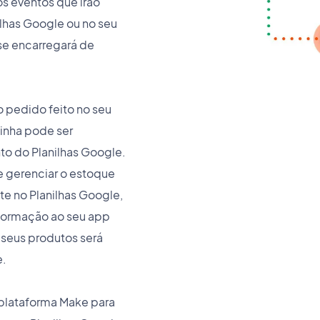
s eventos que irão
lhas Google ou no seu
se encarregará de
 pedido feito no seu
inha pode ser
o do Planilhas Google.
 gerenciar o estoque
e no Planilhas Google,
nformação ao seu app
seus produtos será
e.
plataforma Make para