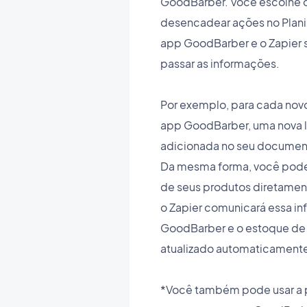
GoodBarber. Você escolhe o
desencadear ações no Plani
app GoodBarber e o Zapier 
passar as informações.
Por exemplo, para cada novo
app GoodBarber, uma nova l
adicionada no seu document
Da mesma forma, você pode
de seus produtos diretament
o Zapier comunicará essa i
GoodBarber e o estoque de 
atualizado automaticament
*Você também pode usar a 