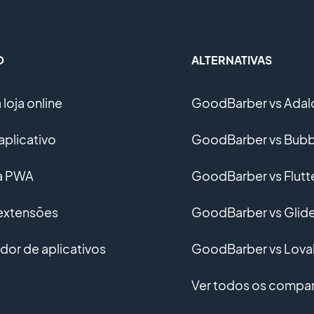
O
ALTERNATIVAS
loja online
GoodBarber vs Adal
aplicativo
GoodBarber vs Bubb
ma PWA
GoodBarber vs Flutt
 extensões
GoodBarber vs Glid
or de aplicativos
GoodBarber vs Lova
Ver todos os compar