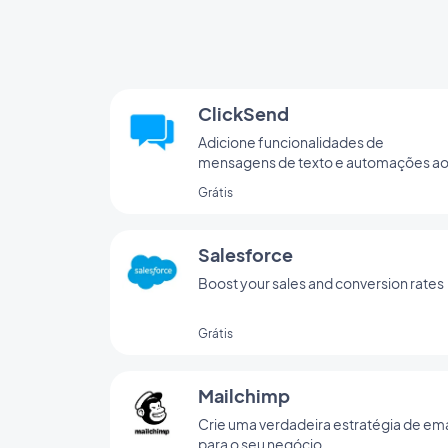
ClickSend
Adicione funcionalidades de
mensagens de texto e automações a
seu app
Grátis
Salesforce
Boost your sales and conversion rates
Grátis
Mailchimp
Crie uma verdadeira estratégia de ema
para o seu negócio