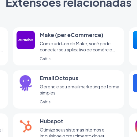
Extensões relacionadas
Make (per eCommerce)
Com o add-on do Make, você pode
o
conectar seu aplicativo de comércio
eletrônico a milhares de outros serviços
Grátis
online. É o add-on perfeito para
configurar automações sem precisar
codificar. (Você deve er uma conta em
EmailOctopus
www.make.com para usar esse add-on)
Gerencie seu email marketing de forma
simples
Grátis
Hubspot
il
Otimize seus sistemas internos e
impulsione o crescimento do seu