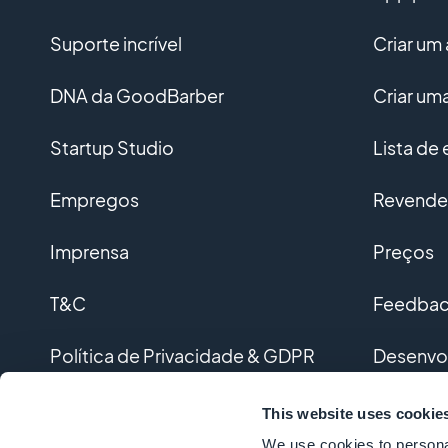
Suporte incrível
Criar um 
DNA da GoodBarber
Criar u
Startup Studio
Lista de
Empregos
Revended
Imprensa
Preços
T&C
Feedback
Política de Privacidade & GDPR
Desenvo
Contato
Desenvol
This website uses cookie
We use cookies to personal