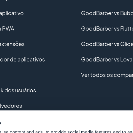
aplicativo
GoodBarber vs Bubb
ma PWA
GoodBarber vs Flutt
 extensões
GoodBarber vs Glid
or de aplicativos
GoodBarber vs Lova
Ver todos os compar
 dos usuários
lvedores
vimento personalizado
s
ise content and ads, to provide social media features and to an