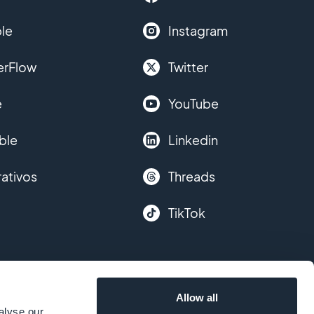
le
Instagram
erFlow
Twitter
e
YouTube
ble
Linkedin
ativos
Threads
TikTok
Allow all
alyse our