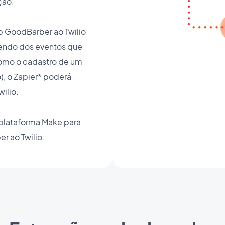
ção.
 GoodBarber ao Twilio
endo dos eventos que
omo o cadastro de um
), o Zapier* poderá
wilio.
plataforma Make para
r ao Twilio.