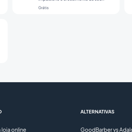
negócio
Grátis
O
ALTERNATIVAS
loja online
GoodBarber vs Adal