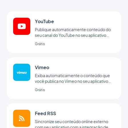
YouTube
Publique automaticamente conteúdo do
seu canal do YouTube no seu aplicativo
com a integração da GoodBarber para o
Grátis
YouTube.
Vimeo
Exiba automaticamente o conteúdo que
você publica no Vimeo no seu aplicativo
GoodBarber com nossa integração
Grátis
Vimeo, para sincronização em tempo real
das suas postagens.
Feed RSS
Sincronize seu conteúdo online externo
com seu aplicativo com a integração de