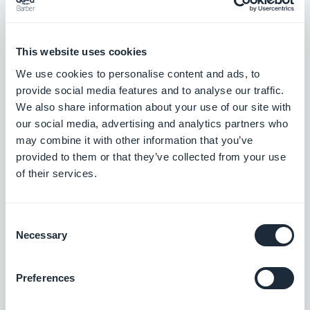
Dê aos seus usuários acesso direto aos
seus podcasts.
Grátis
This website uses cookies
We use cookies to personalise content and ads, to
provide social media features and to analyse our traffic.
Feed de vídeo personalizado
We also share information about your use of our site with
Compartilhe conteúdo externo criando
our social media, advertising and analytics partners who
seu próprio feed personalizado com a
may combine it with other information that you’ve
integração personalizada da GoodBarber.
Grátis
provided to them or that they’ve collected from your use
of their services.
Feed de fotos personalizado
Consent
Compartilhe conteúdo externo criando
Necessary
Selection
seu próprio feed personalizado com a
integração personalizada da GoodBarber.
Grátis
Preferences